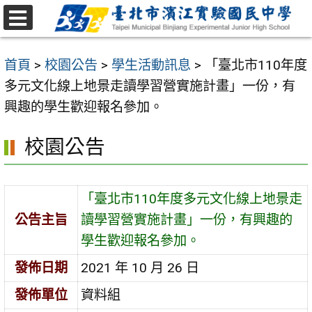
跳
至
選
主
單
首頁
>
校園公告
>
學生活動訊息
>
「臺北市110年度
要
多元文化線上地景走讀學習營實施計畫」一份，有
內
興趣的學生歡迎報名參加。
容
區
校園公告
「臺北市110年度多元文化線上地景走
公告主旨
讀學習營實施計畫」一份，有興趣的
學生歡迎報名參加。
發佈日期
2021 年 10 月 26 日
發佈單位
資料組