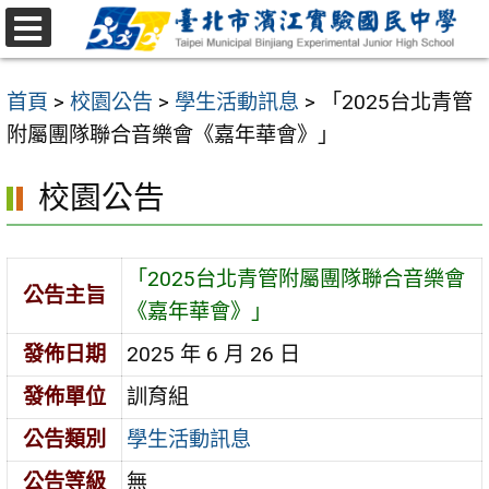
跳
至
選
主
單
首頁
>
校園公告
>
學生活動訊息
>
「2025台北青管
要
附屬團隊聯合音樂會《嘉年華會》」
內
容
校園公告
區
「2025台北青管附屬團隊聯合音樂會
公告主旨
《嘉年華會》」
發佈日期
2025 年 6 月 26 日
發佈單位
訓育組
公告類別
學生活動訊息
公告等級
無