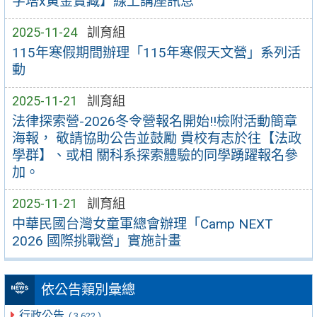
字塔x黃金寶藏】線上講座訊息
2025-11-24
訓育組
115年寒假期間辦理「115年寒假天文營」系列活
動
2025-11-21
訓育組
法律探索營-2026冬令營報名開始!!檢附活動簡章
海報， 敬請協助公告並鼓勵 貴校有志於往【法政
學群】、或相 關科系探索體驗的同學踴躍報名參
加。
2025-11-21
訓育組
中華民國台灣女童軍總會辦理「Camp NEXT
2026 國際挑戰營」實施計畫
依公告類別彙總
行政公告
( 3,622 )