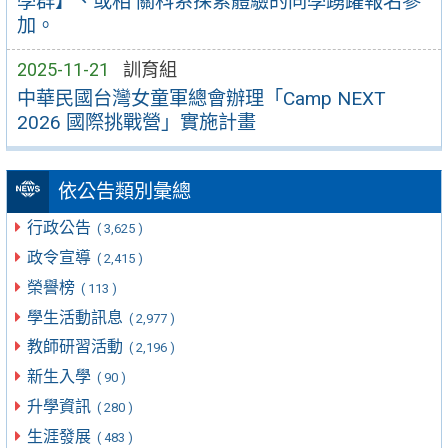
學群】、或相 關科系探索體驗的同學踴躍報名參
加。
2025-11-21
訓育組
中華民國台灣女童軍總會辦理「Camp NEXT
2026 國際挑戰營」實施計畫
依公告類別彙總
行政公告
( 3,625 )
政令宣導
( 2,415 )
榮譽榜
( 113 )
學生活動訊息
( 2,977 )
教師研習活動
( 2,196 )
新生入學
( 90 )
升學資訊
( 280 )
生涯發展
( 483 )