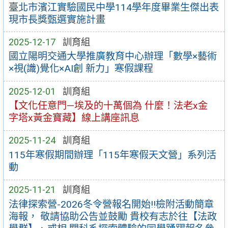
臺北市濱江實驗國民中學114學年度畢業生傑出表
現市長獎甄選實施計畫
2025-12-17
訓育組
國立陽明交通大學推廣教育中心辦理「數學×藝術
×視(識)覺化×AI創 新力」寒假課程
2025-12-01
訓育組
【文化任意門—埃及的十萬個為 什麼！法老x金
字塔x黃金寶藏】線上講座訊息
2025-11-24
訓育組
115年寒假期間辦理「115年寒假天文營」系列活
動
2025-11-21
訓育組
法律探索營-2026冬令營報名開始!!檢附活動簡章
海報， 敬請協助公告並鼓勵 貴校有志於往【法政