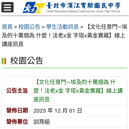
跳
至
選
主
單
首頁
>
校園公告
>
學生活動訊息
>
【文化任意門—埃
要
及的十萬個為 什麼！法老x金 字塔x黃金寶藏】線上
內
講座訊息
容
區
校園公告
【文化任意門—埃及的十萬個為 什
公告主旨
麼！法老x金 字塔x黃金寶藏】線上講
座訊息
發佈日期
2025 年 12 月 01 日
發佈單位
訓育組