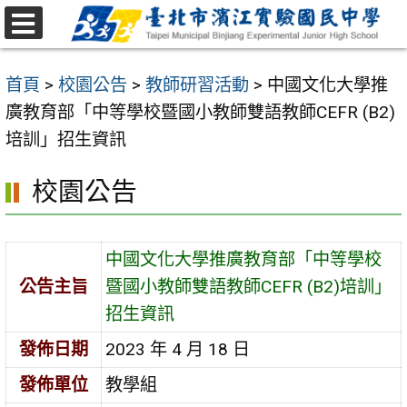
跳
至
選
主
單
首頁
>
校園公告
>
教師研習活動
>
中國文化大學推
要
廣教育部「中等學校暨國小教師雙語教師CEFR (B2)
內
培訓」招生資訊
容
區
校園公告
中國文化大學推廣教育部「中等學校
公告主旨
暨國小教師雙語教師CEFR (B2)培訓」
招生資訊
發佈日期
2023 年 4 月 18 日
發佈單位
教學組