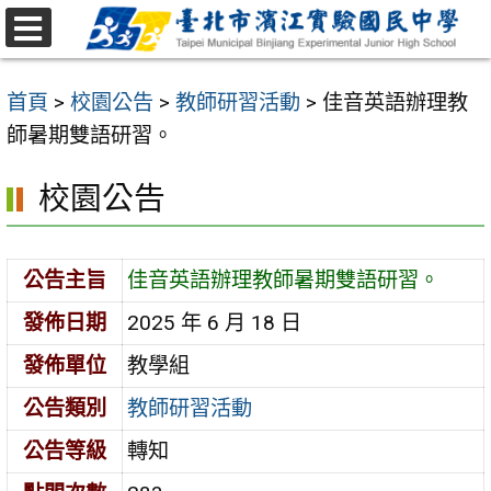
跳
至
選
主
單
首頁
>
校園公告
>
教師研習活動
>
佳音英語辦理教
要
師暑期雙語研習。
內
容
校園公告
區
公告主旨
佳音英語辦理教師暑期雙語研習。
發佈日期
2025 年 6 月 18 日
發佈單位
教學組
公告類別
教師研習活動
公告等級
轉知