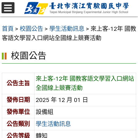
跳
至
選
主
單
首頁
>
校園公告
>
學生活動訊息
>
來上客-12年 國教
要
客語文學習入口網站全國線上競賽活動
內
容
校園公告
區
來上客-12年 國教客語文學習入口網站
公告主旨
全國線上競賽活動
發佈日期
2025 年 12 月 01 日
發佈單位
設備組
公告類別
學生活動訊息
公告等級
轉知