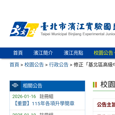
跳
至
主
要
內
容
區
首頁
濱江簡介
濱江亮點
校園公告
首頁
>
校園公告
>
行政公告
>
修正「基北區高級
校
相關公告
2026-01-16
註冊組
【重要】115年各項升學簡章
公告主