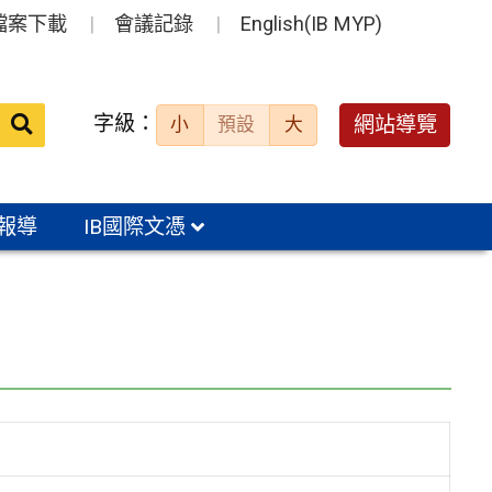
檔案下載
會議記錄
English(IB MYP)
送出
字級：
網站導覽
小
預設
大
搜
尋：
報導
IB國際文憑