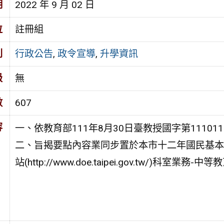
期
2022 年 9 月 02 日
位
註冊組
別
行政公告
,
政令宣導
,
升學資訊
級
無
數
607
容
一、依教育部111年8月30日臺教授國字第111011
二、旨揭要點內容業同步置於本市十二年國民基本教育資訊網(ht
站(http://www.doe.taipei.gov.tw/)科室業務