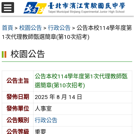
跳
至
選
主
單
首頁
>
校園公告
>
行政公告
>
公告本校114學年度第
要
1次代理教師甄選簡章(第10次招考)
內
容
校園公告
區
公告本校114學年度第1次代理教師甄
公告主旨
選簡章(第10次招考)
發佈日期
2025 年 8 月 14 日
發佈單位
人事室
公告類別
行政公告
公告等級
重要