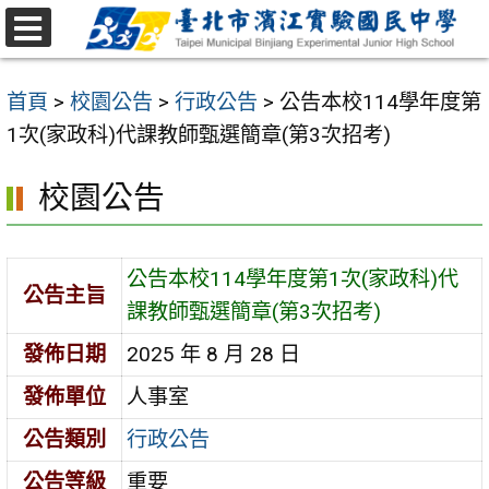
跳
至
選
主
單
首頁
>
校園公告
>
行政公告
>
公告本校114學年度第
要
1次(家政科)代課教師甄選簡章(第3次招考)
內
容
校園公告
區
公告本校114學年度第1次(家政科)代
公告主旨
課教師甄選簡章(第3次招考)
發佈日期
2025 年 8 月 28 日
發佈單位
人事室
公告類別
行政公告
公告等級
重要