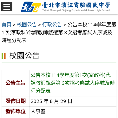
跳
至
選
主
單
首頁
>
校園公告
>
行政公告
>
公告本校114學年度第
要
1次(家政科)代課教師甄選第 3次招考應試人序號及
內
時程分配表
容
區
校園公告
公告本校114學年度第1次(家政科)代
公告主旨
課教師甄選第 3次招考應試人序號及時
程分配表
發佈日期
2025 年 8 月 29 日
發佈單位
人事室