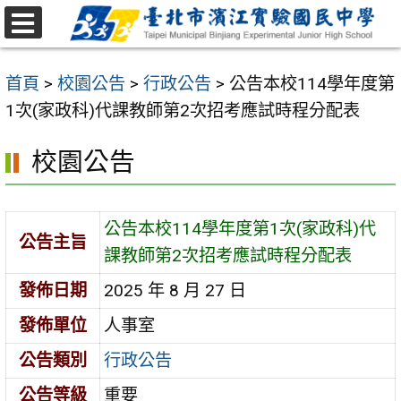
跳
至
選
主
單
首頁
>
校園公告
>
行政公告
>
公告本校114學年度第
要
1次(家政科)代課教師第2次招考應試時程分配表
內
容
校園公告
區
公告本校114學年度第1次(家政科)代
公告主旨
課教師第2次招考應試時程分配表
發佈日期
2025 年 8 月 27 日
發佈單位
人事室
公告類別
行政公告
公告等級
重要