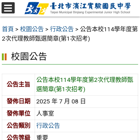
跳
至
選
主
單
首頁
>
校園公告
>
行政公告
>
公告本校114學年度第
要
2次代理教師甄選簡章(第1次招考)
內
容
校園公告
區
公告本校114學年度第2次代理教師甄
公告主旨
選簡章(第1次招考)
發佈日期
2025 年 7 月 08 日
發佈單位
人事室
公告類別
行政公告
公告等級
重要