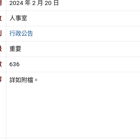
期
2024 年 2 月 20 日
位
人事室
別
行政公告
級
重要
數
636
容
詳如附檔。