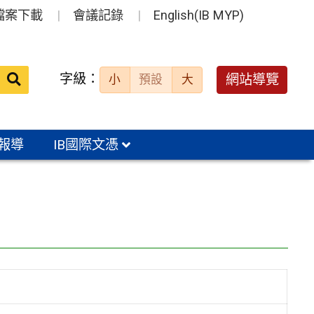
檔案下載
會議記錄
English(IB MYP)
送出
字級：
網站導覽
小
預設
大
搜
尋：
報導
IB國際文憑