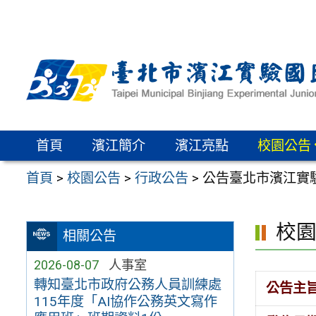
跳
至
主
要
內
容
區
首頁
濱江簡介
濱江亮點
校園公告
首頁
>
校園公告
>
行政公告
>
公告臺北市濱江實
校
相關公告
2026-08-07
人事室
轉知臺北市政府公務人員訓練處
公告主
115年度「AI協作公務英文寫作