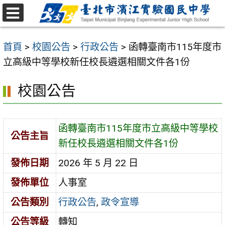
跳
至
選
主
單
首頁
>
校園公告
>
行政公告
>
函轉臺南市115年度市
要
立高級中等學校新任校長遴選相關文件各1份
內
容
校園公告
區
函轉臺南市115年度市立高級中等學校
公告主旨
新任校長遴選相關文件各1份
發佈日期
2026 年 5 月 22 日
發佈單位
人事室
公告類別
行政公告
,
政令宣導
公告等級
轉知