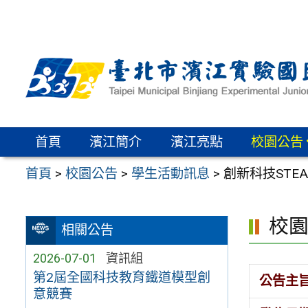
跳
至
主
要
內
容
區
首頁
濱江簡介
濱江亮點
校園公告
首頁
>
校園公告
>
學生活動訊息
>
創新科技STEA
校
相關公告
2026-07-01
資訊組
第2屆全國科技教育鐵道模型創
公告主
意競賽