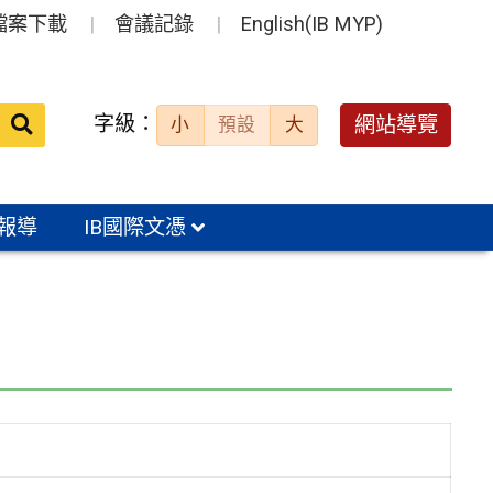
檔案下載
會議記錄
English(IB MYP)
送出
字級：
網站導覽
小
預設
大
搜
尋：
報導
IB國際文憑