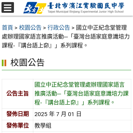
跳
至
選
主
單
首頁
>
校園公告
>
行政公告
>
國立中正紀念堂管理
要
處辦理國家語言推廣活動─「臺灣台語家庭意識培力
內
課程-『講台語上奅』」系列課程。
容
區
校園公告
國立中正紀念堂管理處辦理國家語言
公告主旨
推廣活動─「臺灣台語家庭意識培力課
程-『講台語上奅』」系列課程。
發佈日期
2025 年 7 月 01 日
發佈單位
教學組