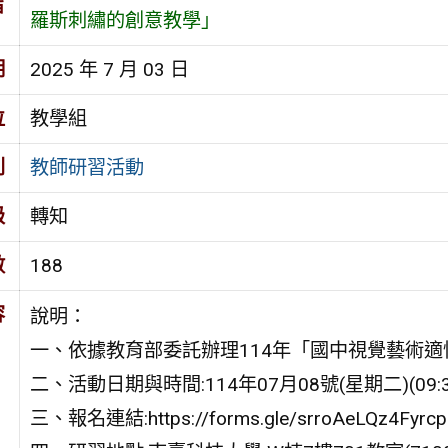
旨
羅斯刺繡的創意教學」
期
2025 年 7 月 03 日
位
教學組
別
教師研習活動
級
轉知
數
188
容
說明：
一、依據教育部委託辦理114年「國中視覺藝術
二、活動日期與時間:114年07月08號(星期二)(09:30
三、報名連結:https://forms.gle/srroAeLQz