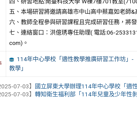
四、研習地點:南臺科技大學 W棟7樓701教室(71
五、本場研習將邀請高雄市中山高中蔡嘉如老師&
六、教師全程參與研習課程且完成研習任務，將發
七、連絡窗口：洪億琇專任助理( 電話:06-2533131分機7
com)。
114年中心學校「適性教學推廣研習工作坊」-
件
教學」
025-07-03】
國立屏東大學辦理114年中心學校「適性教
025-07-03】
轉知衛生福利部「114年兒童及少年性剝削