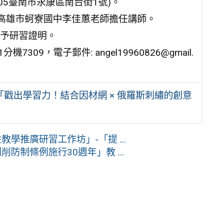
005臺南市永康區南台街1號)。
高雄市蚵寮國中李佳蕙老師擔任講師。
予研習證明。
309，電子郵件: angel19960826@gmail.
「戳出學習力！結合因材網 × 俄羅斯刺繡的創意
學推廣研習工作坊」-「提 ...
防制條例施行30週年」教 ...