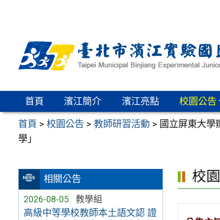
跳
至
主
要
內
容
區
首頁
濱江簡介
濱江亮點
校園公告
首頁
>
校園公告
>
教師研習活動
>
國立屏東大學
學」
校
相關公告
2026-08-05
教學組
高級中等學校教師本土語文認 證