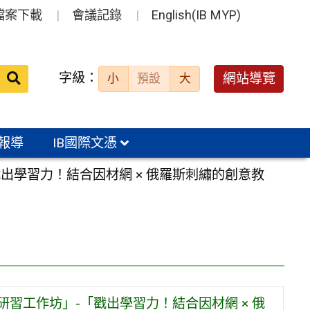
檔案下載
會議記錄
English(IB MYP)
送出
字級：
網站導覽
小
預設
大
搜
尋：
報導
IB國際文憑
出學習力！結合因材網 × 俄羅斯刺繡的創意教
習工作坊」-「戳出學習力！結合因材網 × 俄