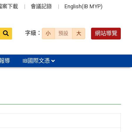
檔案下載
會議記錄
English(IB MYP)
送出
字級：
網站導覽
小
預設
大
搜
尋：
報導
IB國際文憑