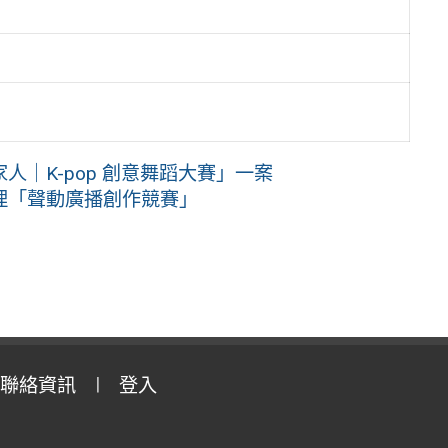
｜K-pop 創意舞蹈大賽」一案
理「聲動廣播創作競賽」
聯絡資訊
登入