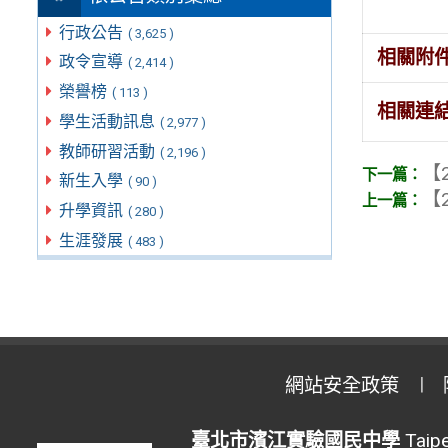
行政公告
( 3,625 )
相關附
政令宣導
( 2,414 )
榮譽榜
( 113 )
相關連
學生活動訊息
( 2,977 )
教師研習活動
( 2,196 )
【2
新生入學
( 90 )
【2
升學資訊
( 280 )
生涯發展
( 483 )
網站安全政策
臺北市濱江實驗國民中學
Taipe