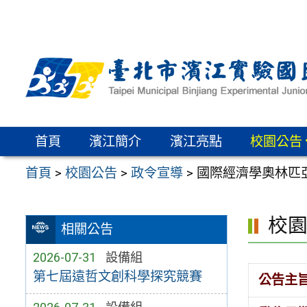
跳
至
主
要
內
容
區
首頁
濱江簡介
濱江亮點
校園公告
首頁
>
校園公告
>
政令宣導
>
國際經濟學奧林匹
校
相關公告
2026-07-31
設備組
第七屆遠哲文創科學探究競賽
公告主