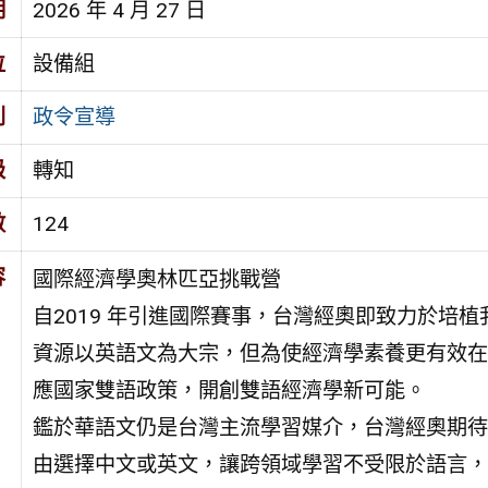
期
2026 年 4 月 27 日
位
設備組
別
政令宣導
級
轉知
數
124
容
國際經濟學奧林匹亞挑戰營
自2019 年引進國際賽事，台灣經奧即致力於培
資源以英語文為大宗，但為使經濟學素養更有效在
應國家雙語政策，開創雙語經濟學新可能。
鑑於華語文仍是台灣主流學習媒介，台灣經奧期待透過E
由選擇中文或英文，讓跨領域學習不受限於語言，