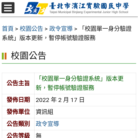
跳
至
選
主
單
首頁
>
校園公告
>
政令宣導
>
「校園單一身分驗證
要
系統」版本更新，暫停帳號驗證服務
內
容
校園公告
區
「校園單一身分驗證系統」版本更
公告主旨
新，暫停帳號驗證服務
發佈日期
2022 年 2 月 17 日
發佈單位
資訊組
公告類別
政令宣導
公告等級
無