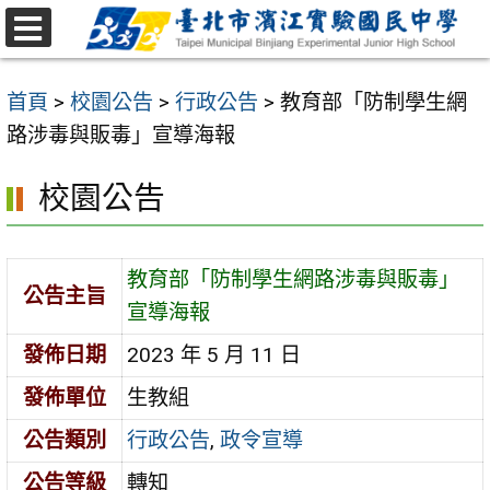
跳
至
選
主
單
首頁
>
校園公告
>
行政公告
>
教育部「防制學生網
要
路涉毒與販毒」宣導海報
內
容
校園公告
區
教育部「防制學生網路涉毒與販毒」
公告主旨
宣導海報
發佈日期
2023 年 5 月 11 日
發佈單位
生教組
公告類別
行政公告
,
政令宣導
公告等級
轉知