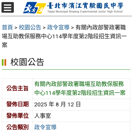
跳
至
選
主
單
首頁
>
校園公告
>
政令宣導
>
有關內政部警政署職
要
場互助教保服務中心114學年度第2階段招生資訊一
內
案
容
區
校園公告
有關內政部警政署職場互助教保服務
公告主旨
中心114學年度第2階段招生資訊一案
發佈日期
2025 年 8 月 12 日
發佈單位
人事室
公告類別
政令宣導