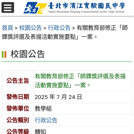
跳
至
選
主
單
首頁
>
校園公告
>
行政公告
>
有關教育部修正「師
要
鐸獎評選及表揚活動實施要點」一案。
內
容
校園公告
區
有關教育部修正「師鐸獎評選及表揚
公告主旨
活動實施要點」一案。
發佈日期
2025 年 7 月 24 日
發佈單位
教學組
公告類別
行政公告
公告等級
轉知