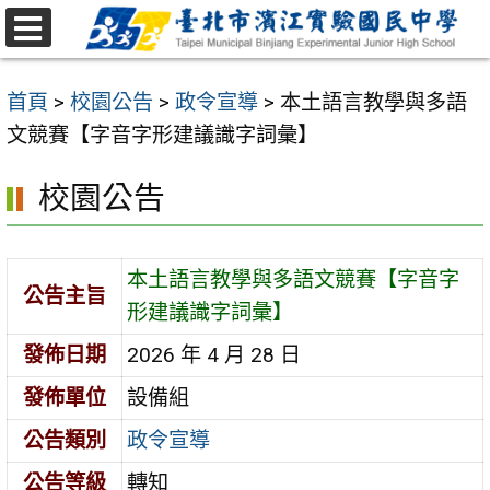
跳
至
選
主
單
首頁
>
校園公告
>
政令宣導
>
本土語言教學與多語
要
文競賽【字音字形建議識字詞彙】
內
容
校園公告
區
本土語言教學與多語文競賽【字音字
公告主旨
形建議識字詞彙】
發佈日期
2026 年 4 月 28 日
發佈單位
設備組
公告類別
政令宣導
公告等級
轉知