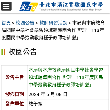
跳
至
選
主
單
首頁
>
校園公告
>
教師研習活動
>
本局與本府教育
要
局國民中學社會學習領域輔導團合作 辦理「113年
內
度國民中學勞動教育種子教師培訓營」
容
區
校園公告
本局與本府教育局國民中學社會學習
公告主旨
領域輔導團合作 辦理「113年度國民
中學勞動教育種子教師培訓營」
發佈日期
2024 年 5 月 08 日
發佈單位
教學組