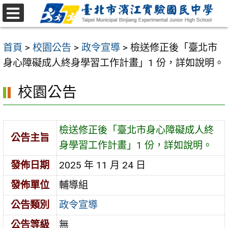
跳
至
選
主
單
首頁
>
校園公告
>
政令宣導
>
檢送修正後「臺北市
要
身心障礙成人終身學習工作計畫」1 份，詳如說明。
內
容
校園公告
區
檢送修正後「臺北市身心障礙成人終
公告主旨
身學習工作計畫」1 份，詳如說明。
發佈日期
2025 年 11 月 24 日
發佈單位
輔導組
公告類別
政令宣導
公告等級
無