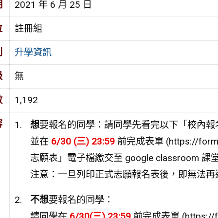
期
2021 年 6 月 25 日
位
註冊組
別
升學資訊
級
無
數
1,192
容
想
要報名的同學：請同學先看完以下「校內報
並在
6/30 (三) 23:59
前完成表單 (https://fo
志願表」電子檔繳交至 google classroom 
注意：一旦列印正式志願報名表後，即無法再
不想
要報名的同學：
請同學在
6/30(三) 23:59
前完成表單 (https://