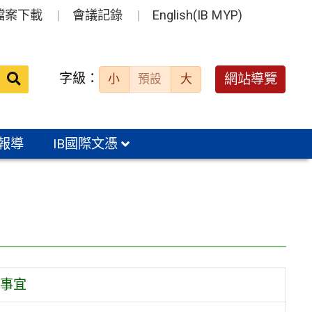
檔案下載
會議記錄
English(IB MYP)
送出
字級：
網站導覽
小
預設
大
搜
尋：
報導
IB國際文憑
事宜