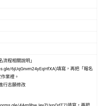
名流程相關說明」
rms.gle/6jUqGnvm24yEqHfXA)填寫，再把「報名
課堂作業裡。
進行志願修改
forms.gle/4Am9hwJeyZUxpQdT7)填寫，再把