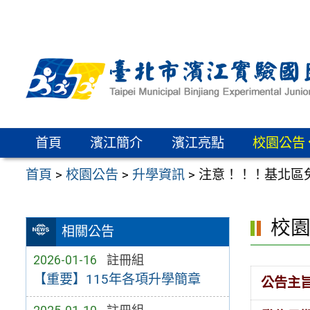
跳
至
主
要
內
容
區
首頁
濱江簡介
濱江亮點
校園公告
首頁
>
校園公告
>
升學資訊
>
注意！！！基北區
校
相關公告
2026-01-16
註冊組
【重要】115年各項升學簡章
公告主