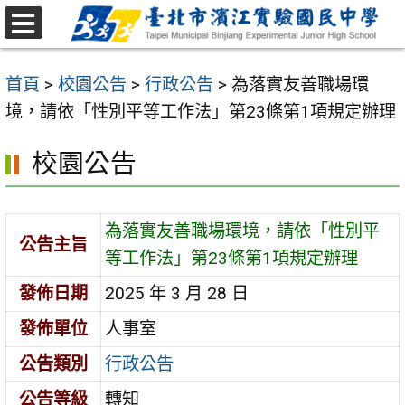
跳
至
選
主
單
首頁
>
校園公告
>
行政公告
>
為落實友善職場環
要
境，請依「性別平等工作法」第23條第1項規定辦理
內
容
校園公告
區
為落實友善職場環境，請依「性別平
公告主旨
等工作法」第23條第1項規定辦理
發佈日期
2025 年 3 月 28 日
發佈單位
人事室
公告類別
行政公告
公告等級
轉知