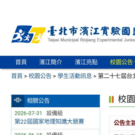
跳
至
主
要
內
容
區
首頁
濱江簡介
濱江亮點
校園公告
首頁
>
校園公告
>
學生活動訊息
>
第二十七屆台
校
相關公告
2026-07-31
設備組
第22屆國家地理知識大競賽
公告主