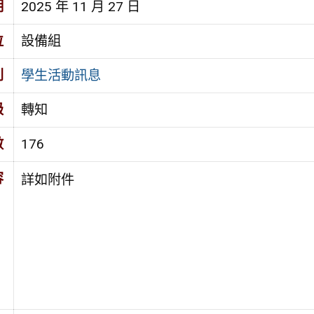
期
2025 年 11 月 27 日
位
設備組
別
學生活動訊息
級
轉知
數
176
容
詳如附件