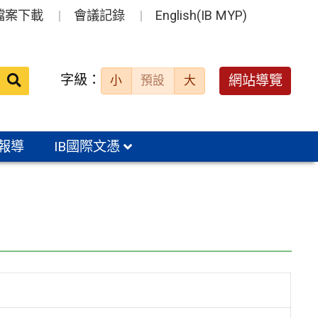
檔案下載
會議記錄
English(IB MYP)
送出
字級：
網站導覽
小
預設
大
搜
尋：
報導
IB國際文憑