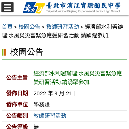
跳
至
選
主
單
首頁
>
校園公告
>
教師研習活動
>
經濟部水利署辦
要
理:水風災災害緊急應變研習活動.請踴躍參加.
內
容
校園公告
區
經濟部水利署辦理:水風災災害緊急應
公告主旨
變研習活動.請踴躍參加.
發佈日期
2022 年 3 月 21 日
發佈單位
學務處
公告類別
教師研習活動
公告等級
無