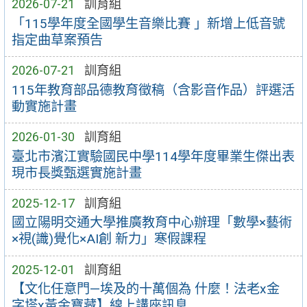
2026-07-21
訓育組
「115學年度全國學生音樂比賽 」新增上低音號
指定曲草案預告
2026-07-21
訓育組
115年教育部品德教育徵稿（含影音作品）評選活
動實施計畫
2026-01-30
訓育組
臺北市濱江實驗國民中學114學年度畢業生傑出表
現市長獎甄選實施計畫
2025-12-17
訓育組
國立陽明交通大學推廣教育中心辦理「數學×藝術
×視(識)覺化×AI創 新力」寒假課程
2025-12-01
訓育組
【文化任意門—埃及的十萬個為 什麼！法老x金
字塔x黃金寶藏】線上講座訊息