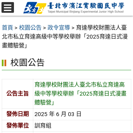
跳
至
選
主
單
首頁
>
校園公告
>
政令宣導
>
育達學校財團法人臺
要
北市私立育達高級中等學校舉辦「2025育達日式漫
內
畫體驗營」
容
區
校園公告
育達學校財團法人臺北市私立育達高
公告主旨
級中等學校舉辦「2025育達日式漫畫
體驗營」
發佈日期
2025 年 6 月 03 日
發佈單位
訓育組