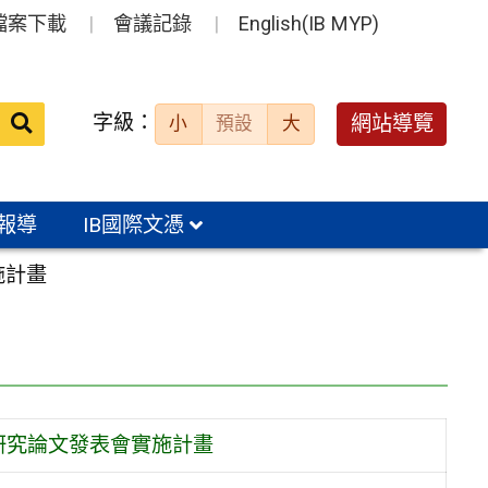
檔案下載
會議記錄
English(IB MYP)
送出
字級：
網站導覽
小
預設
大
搜
尋：
報導
IB國際文憑
施計畫
研究論文發表會實施計畫