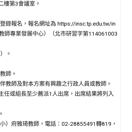
二樓第3會議室。
網址為 https://insc.tp.edu.tw/in
長及教師專業發展中心）（北市研習字第114061003
五）。
教師。
伴教師及對本方案有興趣之行政人員或教師。
室主任或組長至少薦派1人出席，出席結果將列入
。
雅琦教師，電話：02-28855491轉819，