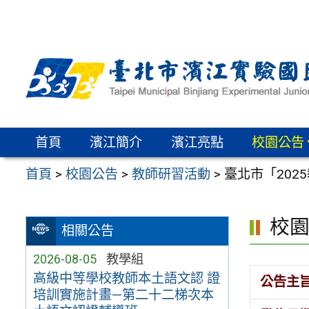
跳
至
主
要
內
容
區
首頁
濱江簡介
濱江亮點
校園公告
首頁
>
校園公告
>
教師研習活動
>
臺北市「20
校
相關公告
2026-08-05
教學組
高級中等學校教師本土語文認 證
公告主
培訓實施計畫—第二十二梯次本