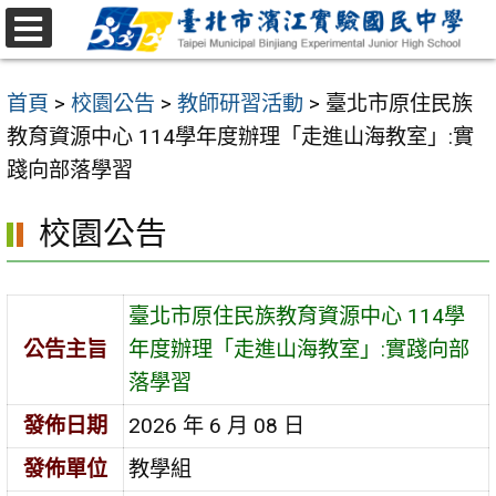
跳
至
選
主
單
首頁
>
校園公告
>
教師研習活動
>
臺北市原住民族
要
教育資源中心 114學年度辦理「走進山海教室」:實
內
踐向部落學習
容
區
校園公告
臺北市原住民族教育資源中心 114學
公告主旨
年度辦理「走進山海教室」:實踐向部
落學習
發佈日期
2026 年 6 月 08 日
發佈單位
教學組