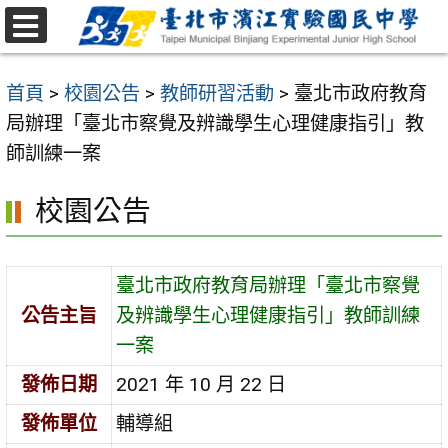
跳
至
選
主
單
首頁
>
校園公告
>
教師研習活動
>
臺北市政府教育
要
局辦理「臺北市察覺及辨識學生心理健康指引」教
內
師訓練一案
容
區
校園公告
臺北市政府教育局辦理「臺北市察覺
公告主旨
及辨識學生心理健康指引」教師訓練
一案
發佈日期
2021 年 10 月 22 日
發佈單位
輔導組