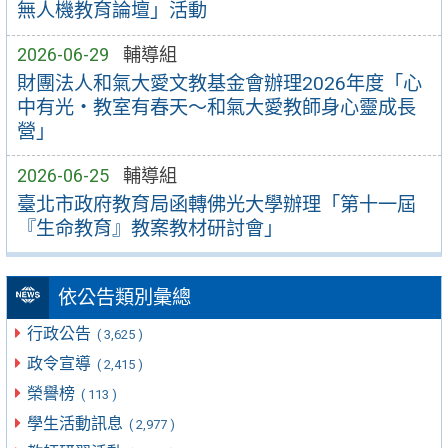
無人機教育論壇」活動
2026-06-29
輔導組
財團法人和氣大愛文教基金會辦理2026年度「心
中有光・教室有春天～和氣大愛教師身心靈成長
營」
2026-06-25
輔導組
臺北市政府教育局函轉佛光大學辦理「第十一屆
『生命教育』教案教材研討會」
依公告類別彙總
行政公告
( 3,625 )
政令宣導
( 2,415 )
榮譽榜
( 113 )
學生活動訊息
( 2,977 )