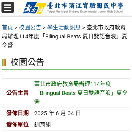
跳
至
選
主
單
首頁
>
校園公告
>
學生活動訊息
>
臺北市政府教育
要
局辦理114年度「Bilingual Beats 夏日雙語音浪」夏
內
令營
容
區
校園公告
臺北市政府教育局辦理114年度
公告主旨
「Bilingual Beats 夏日雙語音浪」夏令
營
發佈日期
2025 年 6 月 04 日
發佈單位
訓育組