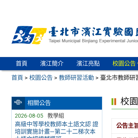
跳
至
主
要
內
容
區
首頁
濱江簡介
濱江亮點
校園公告
首頁
>
校園公告
>
教師研習活動
>
臺北市教師研
校
相關公告
2026-08-05
教學組
高級中等學校教師本土語文認 證
公告主
培訓實施計畫—第二十二梯次本