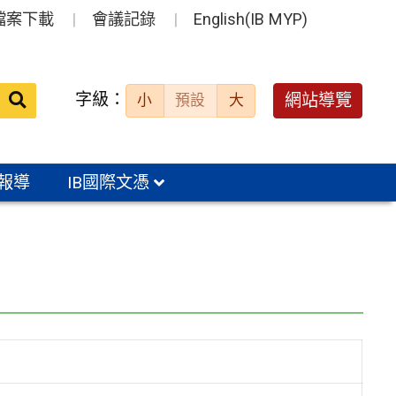
檔案下載
會議記錄
English(IB MYP)
送出
字級：
網站導覽
小
預設
大
搜
尋：
報導
IB國際文憑