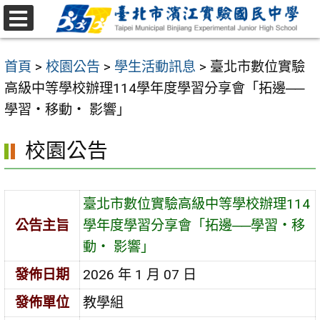
跳
至
選
主
單
首頁
>
校園公告
>
學生活動訊息
>
臺北市數位實驗
要
高級中等學校辦理114學年度學習分享會「拓邊──
內
學習‧移動‧ 影響」
容
區
校園公告
臺北市數位實驗高級中等學校辦理114
公告主旨
學年度學習分享會「拓邊──學習‧移
動‧ 影響」
發佈日期
2026 年 1 月 07 日
發佈單位
教學組