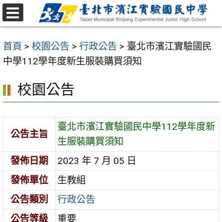
跳
至
選
主
單
首頁
>
校園公告
>
行政公告
>
臺北市濱江實驗國民
要
中學112學年度新生服裝購買須知
內
容
校園公告
區
臺北市濱江實驗國民中學112學年度新
公告主旨
生服裝購買須知
發佈日期
2023 年 7 月 05 日
發佈單位
生教組
公告類別
行政公告
公告等級
重要