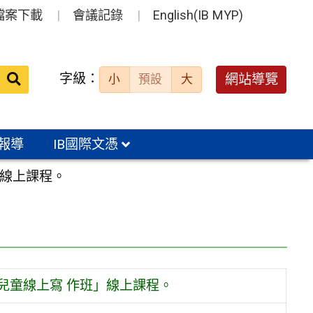
檔案下載
會議記錄
English(IB MYP)
送出
字級：
網站導覽
小
預設
大
搜
尋：
報導
IB國際文憑
」線上課程。
兒童線上寫 作班」線上課程。