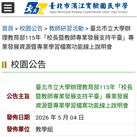
跳
至
選
主
單
首頁
>
校園公告
>
教師研習活動
>
臺北市立大學辦
要
理教育部115年「校長暨教師專業發展支持平臺」專
內
業發展資源暨專業學習檔案功能線上說明會
容
區
校園公告
臺北市立大學辦理教育部115年「校長
公告主旨
暨教師專業發展支持平臺」專業發展
資源暨專業學習檔案功能線上說明會
發佈日期
2026 年 5 月 04 日
發佈單位
教學組