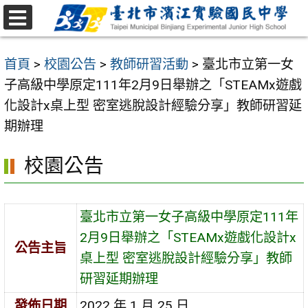
跳
至
選
主
單
首頁
>
校園公告
>
教師研習活動
>
臺北市立第一女
要
子高級中學原定111年2月9日舉辦之「STEAMx遊戲
內
化設計x桌上型 密室逃脫設計經驗分享」教師研習延
容
期辦理
區
校園公告
臺北市立第一女子高級中學原定111年
2月9日舉辦之「STEAMx遊戲化設計x
公告主旨
桌上型 密室逃脫設計經驗分享」教師
研習延期辦理
發佈日期
2022 年 1 月 25 日