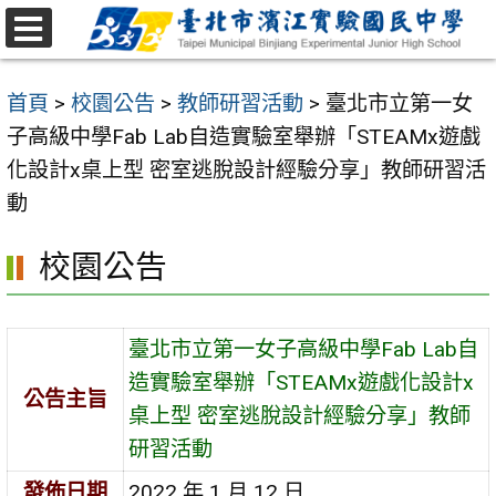
跳
至
選
主
單
首頁
>
校園公告
>
教師研習活動
>
臺北市立第一女
要
子高級中學Fab Lab自造實驗室舉辦「STEAMx遊戲
內
化設計x桌上型 密室逃脫設計經驗分享」教師研習活
容
動
區
校園公告
臺北市立第一女子高級中學Fab Lab自
造實驗室舉辦「STEAMx遊戲化設計x
公告主旨
桌上型 密室逃脫設計經驗分享」教師
研習活動
發佈日期
2022 年 1 月 12 日