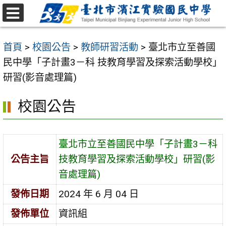
跳
至
選
主
單
首頁
>
校園公告
>
教師研習活動
>
臺北市立至善國
要
民中學「子計畫3－科 技教育學習及探索活動學校」
內
研習(影音處理篇)
容
區
校園公告
臺北市立至善國民中學「子計畫3－科
公告主旨
技教育學習及探索活動學校」研習(影
音處理篇)
發佈日期
2024 年 6 月 04 日
發佈單位
資訊組