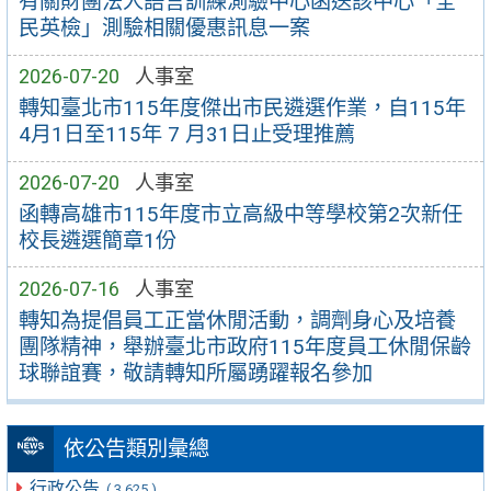
有關財團法人語言訓練測驗中心函送該中心「全
民英檢」測驗相關優惠訊息一案
2026-07-20
人事室
轉知臺北市115年度傑出市民遴選作業，自115年
4月1日至115年 7 月31日止受理推薦
2026-07-20
人事室
函轉高雄市115年度市立高級中等學校第2次新任
校長遴選簡章1份
2026-07-16
人事室
轉知為提倡員工正當休閒活動，調劑身心及培養
團隊精神，舉辦臺北市政府115年度員工休閒保齡
球聯誼賽，敬請轉知所屬踴躍報名參加
依公告類別彙總
行政公告
( 3,625 )