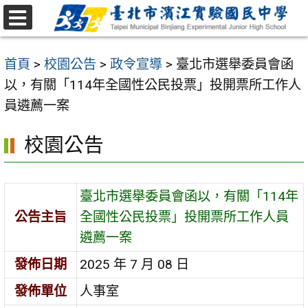
跳
至
選
主
單
首頁
>
校園公告
>
政令宣導
>
臺北市選舉委員會函
要
以，有關「114年全國性公民投票」投開票所工作人
內
員遴薦一案
容
區
校園公告
臺北市選舉委員會函以，有關「114年
公告主旨
全國性公民投票」投開票所工作人員
遴薦一案
發佈日期
2025 年 7 月 08 日
發佈單位
人事室