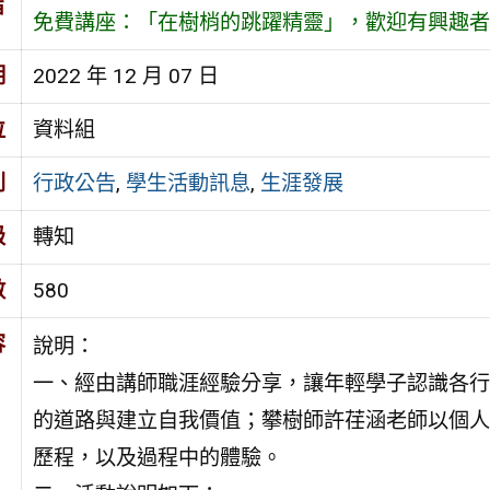
旨
免費講座：「在樹梢的跳躍精靈」，歡迎有興趣者
期
2022 年 12 月 07 日
位
資料組
別
行政公告
,
學生活動訊息
,
生涯發展
級
轉知
數
580
容
說明：
一、經由講師職涯經驗分享，讓年輕學子認識各行
的道路與建立自我價值；攀樹師許荏涵老師以個人
歷程，以及過程中的體驗。