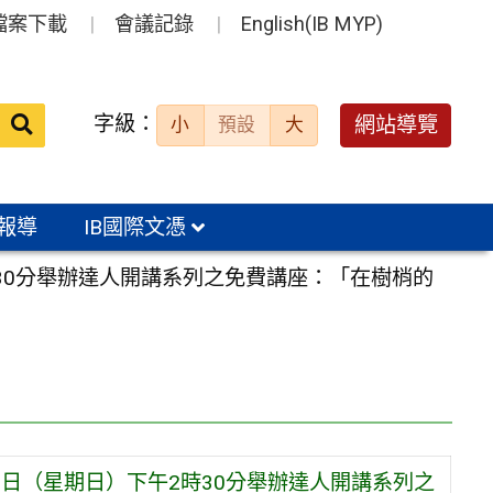
檔案下載
會議記錄
English(IB MYP)
送出
字級：
網站導覽
小
預設
大
搜
尋：
報導
IB國際文憑
時30分舉辦達人開講系列之免費講座：「在樹梢的
8日（星期日）下午2時30分舉辦達人開講系列之