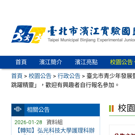
跳
至
主
要
內
容
區
首頁
濱江簡介
濱江亮點
校園公告
首頁
>
校園公告
>
行政公告
>
臺北市青少年發展暨
跳躍精靈」，歡迎有興趣者自行報名參加。
校
相關公告
2026-01-28
資料組
【轉知】弘光科技大學護理科辦