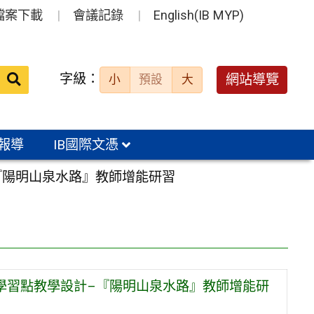
檔案下載
會議記錄
English(IB MYP)
送出
字級：
網站導覽
小
預設
大
搜
尋：
報導
IB國際文憑
–『陽明山泉水路』教師增能研習
發 學習點教學設計–『陽明山泉水路』教師增能研