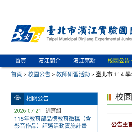
跳
至
主
要
內
容
區
首頁
濱江簡介
濱江亮點
校園公告
首頁
>
校園公告
>
教師研習活動
>
臺北市 114
校
相關公告
2026-07-21
訓育組
115年教育部品德教育徵稿（含
公告主
影音作品）評選活動實施計畫