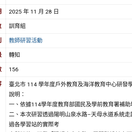
期
2025 年 11 月 28 日
位
訓育組
別
教師研習活動
級
轉知
數
156
容
臺北市 114 學年度戶外教育及海洋教育中心研
說明：
一、依據114學年度教育部國民及學前教育署補
二、本次研習透過陽明山泉水路–天母水道系統走
過各學習站的實際考