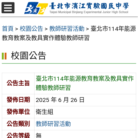
跳
至
選
主
單
首頁
>
校園公告
>
教師研習活動
>
臺北市114年能源
要
教育教案及教具實作體驗教師研習
內
容
校園公告
區
臺北市114年能源教育教案及教具實作
公告主旨
體驗教師研習
發佈日期
2025 年 6 月 26 日
發佈單位
衛生組
公告類別
教師研習活動
公告等級
無