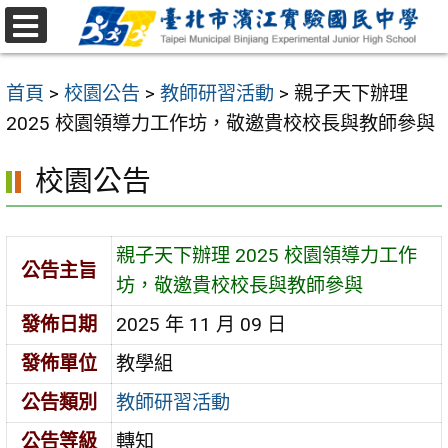
跳
至
選
主
單
首頁
>
校園公告
>
教師研習活動
>
親子天下辦理
要
2025 校園領導力工作坊，敬邀貴校校長與教師參與
內
容
校園公告
區
親子天下辦理 2025 校園領導力工作
公告主旨
坊，敬邀貴校校長與教師參與
發佈日期
2025 年 11 月 09 日
發佈單位
教學組
公告類別
教師研習活動
公告等級
轉知