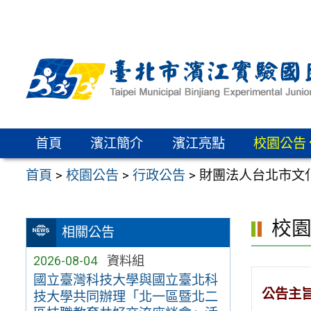
跳
至
主
要
內
容
區
首頁
濱江簡介
濱江亮點
校園公告
首頁
>
校園公告
>
行政公告
>
財團法人台北市文化
校
相關公告
2026-08-04
資料組
國立臺灣科技大學與國立臺北科
公告主
技大學共同辦理「北一區暨北二