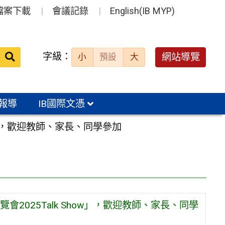
檔案下載
會議記錄
English(IB MYP)
送出
字級：
網站導覽
小
預設
大
搜
尋：
報導
IB國際文憑
w」，歡迎教師、家長、同學參加
025Talk Show」，歡迎教師、家長、同學