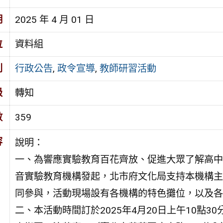
期
2025 年 4 月 01 日
位
資料組
別
行政公告
,
政令宣導
,
教師研習活動
級
轉知
數
359
容
說明：
一、為響應實驗教育百花齊放、促進大眾了解高中
音實驗教育機構發起，北市府文化局支持本機構主
同參與，活動現場設有各機構的特色攤位，以及各
二、本活動時間訂於2025年4月20日上午10點3