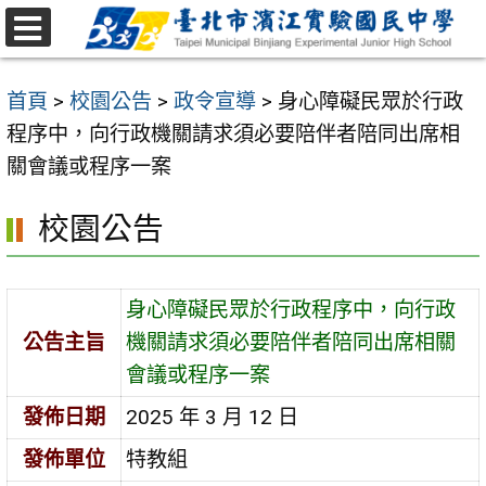
跳
至
選
主
單
首頁
>
校園公告
>
政令宣導
>
身心障礙民眾於行政
要
程序中，向行政機關請求須必要陪伴者陪同出席相
內
關會議或程序一案
容
區
校園公告
身心障礙民眾於行政程序中，向行政
公告主旨
機關請求須必要陪伴者陪同出席相關
會議或程序一案
發佈日期
2025 年 3 月 12 日
發佈單位
特教組