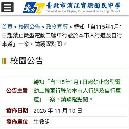
跳
至
選
主
單
首頁
>
校園公告
>
政令宣導
>
轉知「自115年1月1
要
日起禁止微型電動二輪車行駛於本市人行道及自行
內
車道」一案，請踴躍點閱。
容
區
校園公告
轉知「自115年1月1日起禁止微型電
公告主旨
動二輪車行駛於本市人行道及自行車
道」一案，請踴躍點閱。
發佈日期
2025 年 11 月 10 日
發佈單位
生教組